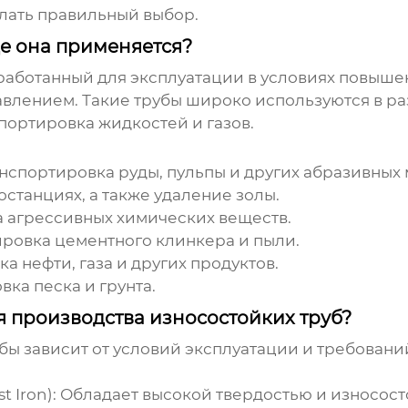
елать правильный выбор.
де она применяется?
азработанный для эксплуатации в условиях повыш
влением. Такие трубы широко используются в ра
портировка жидкостей и газов.
нспортировка руды, пульпы и других абразивных 
останциях, а также удаление золы.
 агрессивных химических веществ.
ровка цементного клинкера и пыли.
а нефти, газа и других продуктов.
ка песка и грунта.
я производства износостойких труб?
убы
зависит от условий эксплуатации и требовани
 Iron):
Обладает высокой твердостью и износост