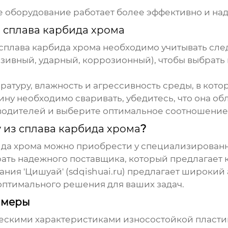
оборудование работает более эффективно и на
 сплава карбида хрома
сплава карбида хрома
необходимо учитывать сле
зивный, ударный, коррозионный), чтобы выбрать
атуру, влажность и агрессивность среды, в котор
ину необходимо сваривать, убедитесь, что она о
одителей и выберите оптимальное соотношение 
 из сплава карбида хрома
?
ида хрома
можно приобрести у специализированн
ать надежного поставщика, который предлагает
ния 'Цишуай' (sdqishuai.ru) предлагает широкий
оптимального решения для ваших задач.
имеры
ческими характеристиками
износостойкой пласти