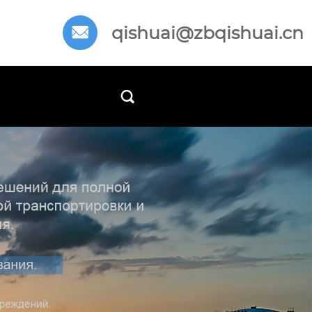
qishuai@zbqishuai.cn

