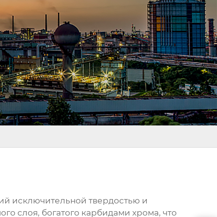
ий исключительной твердостью и
ого слоя, богатого карбидами хрома, что