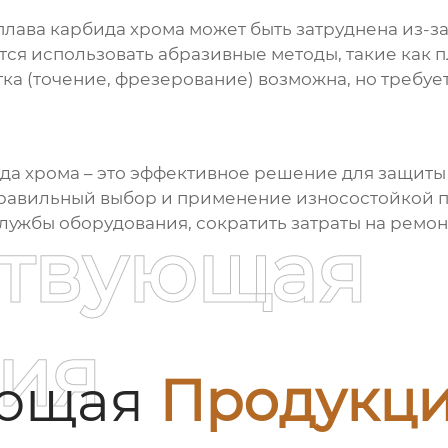
плава карбида хрома
может быть затруднена из-з
тся использовать абразивные методы, такие как п
ка (точение, фрезерование) возможна, но требу
ида хрома
– это эффективное решение для защиты 
Правильный выбор и применение
износостойкой п
лужбы оборудования, сократить затраты на ремон
ствующая
ия
ующая
Продукц