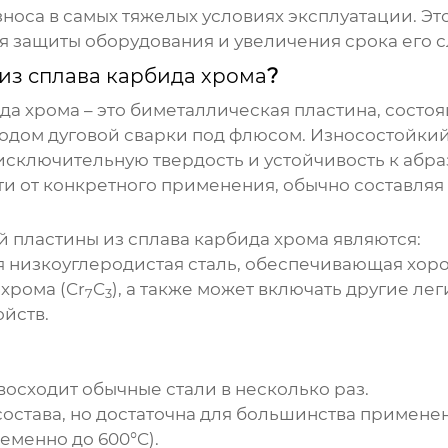
носа в самых тяжелых условиях эксплуатации. Эт
 защиты оборудования и увеличения срока его с
из сплава карбида хрома
?
ида хрома
– это биметаллическая пластина, состо
тодом дуговой сварки под флюсом. Износостойк
исключительную твердость и устойчивость к абр
и от конкретного применения, обычно составляя 
й пластины из сплава карбида хрома
являются:
 низкоуглеродистая сталь, обеспечивающая хоро
хрома (Cr
C
), а также может включать другие ле
7
3
йств.
осходит обычные стали в несколько раз.
состава, но достаточна для большинства примене
еменно до 600°C).