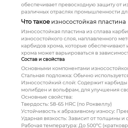
обеспечивает превосходную защиту от из
различных отраслях промышленности для
Что такое
износостойкая пластина 
Износостойкая пластина из сплава карб
износостойкого слоя, наплавленного ме
карбидов хрома, которые обеспечивают 
хрома может варьироваться в зависимост
Состав и свойства
Основными компонентами
износостойко
Стальная подложка:
Обычно используется
Износостойкий слой:
Содержит карбиды 
молибден и вольфрам, для улучшения сво
Основные свойства:
Твердость:
58-65 HRC (по Роквеллу)
Устойчивость к абразивному износу:
Прев
Ударная вязкость:
Зависит от толщины и 
Рабочая температура:
До 500°C (кратковр