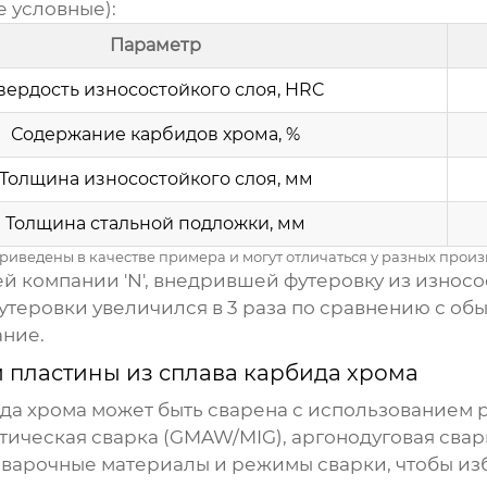
 условные):
Параметр
вердость износостойкого слоя, HRC
Содержание карбидов хрома, %
Толщина износостойкого слоя, мм
Толщина стальной подложки, мм
риведены в качестве примера и могут отличаться у разных произ
 компании 'N', внедрившей футеровку из
износо
утеровки увеличился в 3 раза по сравнению с об
ание.
 пластины из сплава карбида хрома
ида хрома
может быть сварена с использованием р
атическая сварка (GMAW/MIG), аргонодуговая свар
сварочные материалы и режимы сварки, чтобы и