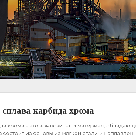
 сплава карбида хрома
ида хрома
– это композитный материал, обладающ
 состоит из основы из мягкой стали и наплавленн