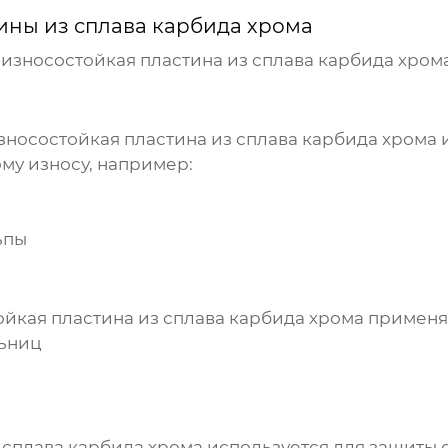
ины из сплава карбида хрома
,
износостойкая пластина из сплава карбида хром
зносостойкая пластина из сплава карбида хрома
и
му износу, например:
ьпы
ойкая пластина из сплава карбида хрома
применяе
льниц
 сплава карбида хрома
используется для защиты 