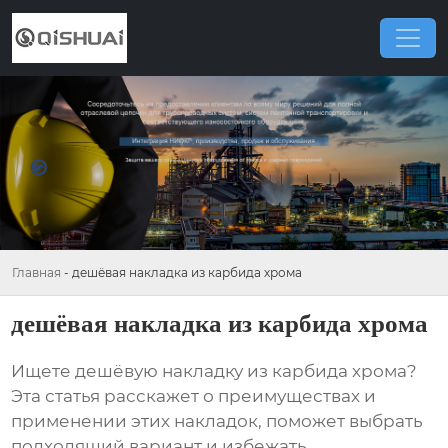
Главная
-
дешёвая накладка из карбида хрома
дешёвая накладка из карбида хрома
Ищете
дешёвую накладку из карбида хрома
?
Эта статья расскажет о преимуществах и
применении этих накладок, поможет выбрать
подходящий вариант и избежать