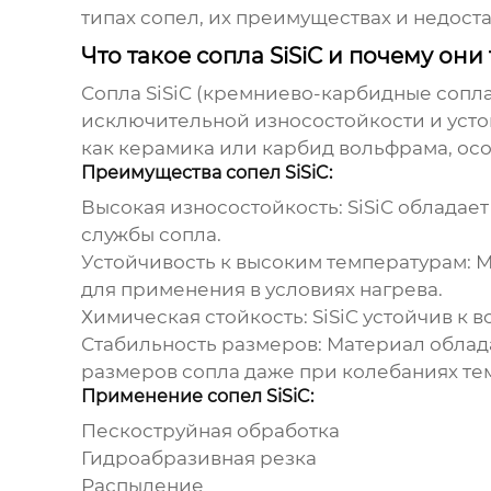
типах сопел, их преимуществах и недоста
Что такое сопла SiSiC и почему он
Сопла SiSiC
(кремниево-карбидные сопла
исключительной износостойкости и устой
как керамика или карбид вольфрама, ос
Преимущества сопел SiSiC:
Высокая износостойкость:
SiSiC обладае
службы сопла.
Устойчивость к высоким температурам:
М
для применения в условиях нагрева.
Химическая стойкость:
SiSiC устойчив к 
Стабильность размеров:
Материал облада
размеров сопла даже при колебаниях те
Применение сопел SiSiC:
Пескоструйная обработка
Гидроабразивная резка
Распыление