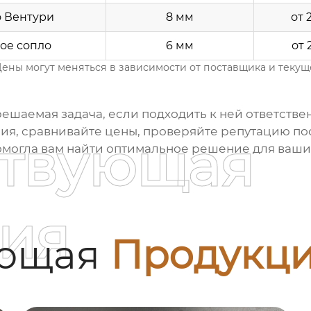
 Вентури
8 мм
от 
ое сопло
6 мм
от 
ены могут меняться в зависимости от поставщика и текущ
решаемая задача, если подходить к ней ответств
ия, сравнивайте цены, проверяйте репутацию по
ствующая
 помогла вам найти оптимальное решение для ваши
ия
ующая
Продукц