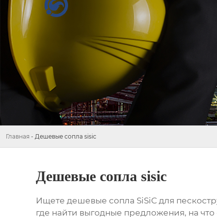
Главная
-
Дешевые сопла sisic
Дешевые сопла sisic
Ищете
дешевые сопла SiSiC
для пескостр
где найти выгодные предложения, на что 