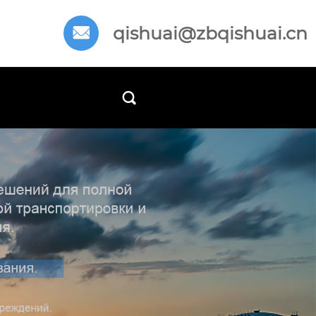
qishuai@zbqishuai.cn

