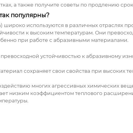
тках, а также получите советы по продлению срок
и так популярны?
) широко используются в различных отраслях п
чивости к высоким температурам. Они превосход
обенно при работе с абразивными материалами.
т превосходной устойчивостью к абразивному изно
атериал сохраняет свои свойства при высоких те
воздействию многих агрессивных химических веще
ет низким коэффициентом теплового расширения
мпературы.