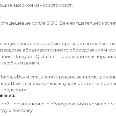
ющие высокой износостойкости
ести
дешевые сопла SiSiC
. Важно тщательно изучи
официального дистрибьютора часто позволяет по
зводстве абразивоструйного оборудования и к
пания 'Цишуай' (Qishuai) – производитель абрази
способным ценам.
Alibaba, eBay и специализированные промышлен
ков. Важно внимательно изучать рейтинги продав
 продукции.
вания:
ией промышленного оборудования и комплектую
трую доставку.