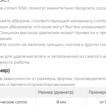
ие
сопел SiSiC
помогут значительно продлить срок
йте абразив, соответствующий материалу сопла 
рых абразивов, которые могут быстро изнашивать
Слишком высокое давление может привести к пр
вания.
те сопло на наличие трещин, сколов и других п
 для удаления влаги и загрязнений из сжатого во
вность работы.
мер)
 в зависимости от размера, формы, производите
лях и являются ориентировочными):
Размер (диаметр)
Примерн
ческое сопло
8 мм
от 