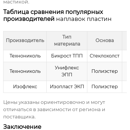
мастикой.
Таблица сравнения популярных
производителей
наплавок пластин
Тип
Производитель
Основа
материала
Технониколь
Бикрост ТПП
Стеклохолст
Унифлекс
Технониколь
Полиэстер
ЭПП
Изофлекс
Изопласт ЭКП
Полиэстер
Цены указаны ориентировочно и могут
отличаться в зависимости от региона и
поставщика.
Заключение