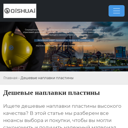
Главная
-
Дешевые наплавки пластины
Дешевые наплавки пластины
Ищете
дешевые наплавки пластины
высокого
качества? В этой статье мы разберем все
нюансы выбора и покупки, чтобы вы могли
сэкономить и получить надежный материал