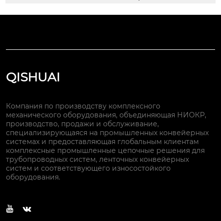
QISHUAI
Компания по производству комплексного
механического оборудования, объединяющая НИОКР,
производство, продажи и обслуживание,
специализирующаяся на промышленных конвейерных
системах и предоставляющая глобальным клиентам
комплексные промышленные цепочные решения для
трубопроводных систем, ленточных конвейерных
систем и соответствующего износостойкого
оборудования.

