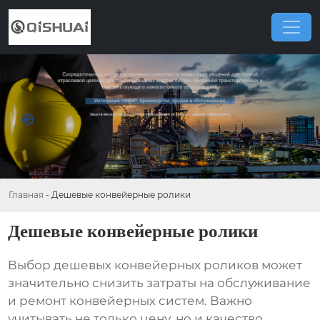
Главная
-
Дешевые конвейерные ролики
Дешевые конвейерные ролики
Выбор
дешевых конвейерных роликов
может
значительно снизить затраты на обслуживание
и ремонт конвейерных систем. Важно
учитывать не только цену, но и качество,