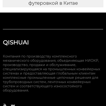
футеровкой в Китае
QISHUAI
Компания по производству комплексного
механического оборудования, объединяющая НИОКР,
производство, продажи и обслуживание,
специализирующаяся на промышленных конвейерных
системах и предоставляющая глобальным клиентам
комплексные промышленные цепочные решения для
трубопроводных систем, ленточных конвейерных
систем и соответствующего износостойкого
оборудования.

