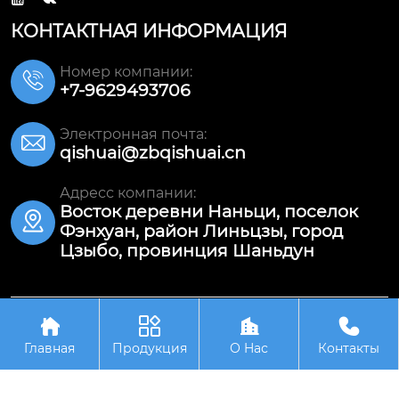
КОНТАКТНАЯ ИНФОРМАЦИЯ
Номер компании:

+7-9629493706
Электронная почта:

qishuai@zbqishuai.cn
Адресс компании:
Восток деревни Наньци, поселок

Фэнхуан, район Линьцзы, город
Цзыбо, провинция Шаньдун




Авторское право©ООО Шаньдун Цишуай
Износостойкое Оборудование
Главная
Продукция
О Hас
Контакты