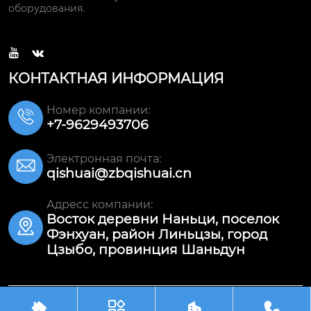
оборудования.


КОНТАКТНАЯ ИНФОРМАЦИЯ
Номер компании:

+7-9629493706
Электронная почта:

qishuai@zbqishuai.cn
Адресс компании:
Восток деревни Наньци, поселок

Фэнхуан, район Линьцзы, город
Цзыбо, провинция Шаньдун




Авторское право©ООО Шаньдун Цишуай