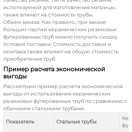
Качество резины:
Тип и качество резины,
используемой для изготовления матрицы,
также влияют на стоимость трубы.
Объем заказа:
Как правило, при заказе
больших партий
керамических резиновых
футерованных труб
можно получить скидку.
Условия поставки:
Стоимость доставки и
монтажа также влияют на общую стоимость
приобретения труб.
Пример расчета экономической
выгоды
Рассмотрим пример расчета экономической
выгоды от использования
керамических
резиновых футерованных труб
по сравнению с
обычными стальными трубами.
Кер
Показатель
Стальные трубы
фут