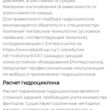
давление, агрессивность среды).
Материал изготовления (в зависимости от
агрессивности среды).
Для правильного подбора
гидроциклона
рекомендуется обратиться к специалистам.
Компания 'Китайские технологии' (условное
название, соответствующее тематике),
сотрудничающая с [гиперссылка на
https://www.sdqishuai.ru/ с атрибутом
rel='nofollow']ООО 'Шаньдун Цишуай
износостойкое оборудование'[/гиперссылка],
предлагает профессиональные консультации
по выбору и применению
гидроциклонов
.
Расчет гидроциклона
Расчет параметров
гидроциклона
является
сложной задачей, требующей учета множества
факторов. Существуют различные методики
расчета, основанные на эмпирических и