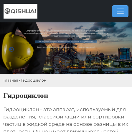
Главная
-
Гидроциклон
Гидроциклон
Гидроциклон
- это аппарат, используемый для
разделения, классификации или сортировки
частиц в жидкой среде на основе разницы в их
плотности. Он не имеет движущихся частей,