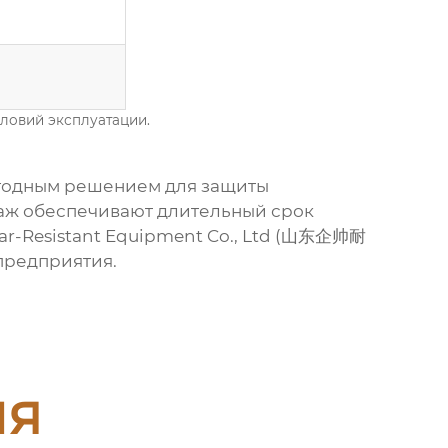
словий эксплуатации.
годным решением для защиты
таж обеспечивают длительный срок
r-Resistant Equipment Co., Ltd
(山东企帅耐
предприятия.
ия