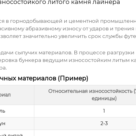
зносостойкого литого камня лайнера
я в горнодобывающей и цементной промышленнос
сивному абразивному износу от ударов и трени
зволяет значительно увеличить срок службы футер
дачи сыпучих материалов. В процессе разгрузки 
теровка бункера
ведущим износостойким литым к
ра.
ичных материалов (Пример)
Относительная износостойкость 
риал
единицы)
ль
1
ун
2-3
ый литой