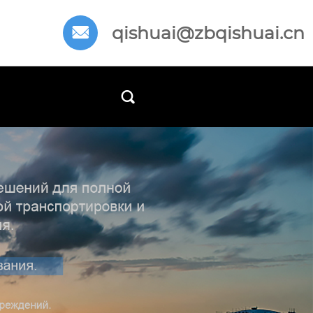
qishuai@zbqishuai.cn

