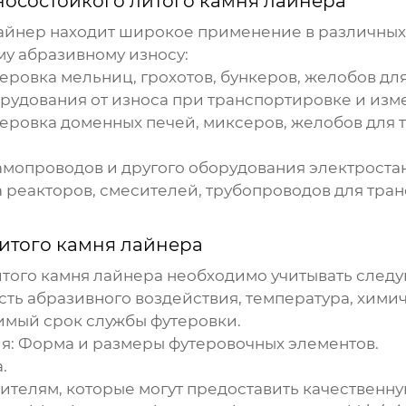
носостойкого литого камня лайнера
айнер
находит широкое применение в различных
у абразивному износу:
овка мельниц, грохотов, бункеров, желобов для
удования от износа при транспортировке и изм
еровка доменных печей, миксеров, желобов для 
амопроводов и другого оборудования электроста
реакторов, смесителей, трубопроводов для тра
итого камня лайнера
того камня лайнера
необходимо учитывать след
сть абразивного воздействия, температура, хими
имый срок службы футеровки.
я: Форма и размеры футеровочных элементов.
.
телям, которые могут предоставить качественн