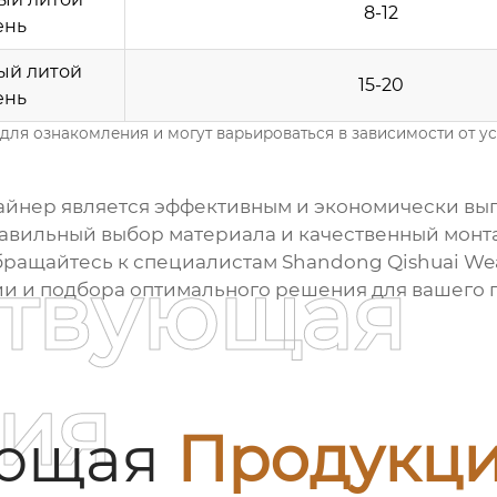
8-12
ень
ый литой
15-20
ень
ля ознакомления и могут варьироваться в зависимости от у
айнер
является эффективным и экономически вы
равильный выбор материала и качественный мон
Обращайтесь к специалистам
Shandong Qishuai Wea
ствующая
 и подбора оптимального решения для вашего 
ия
ующая
Продукц