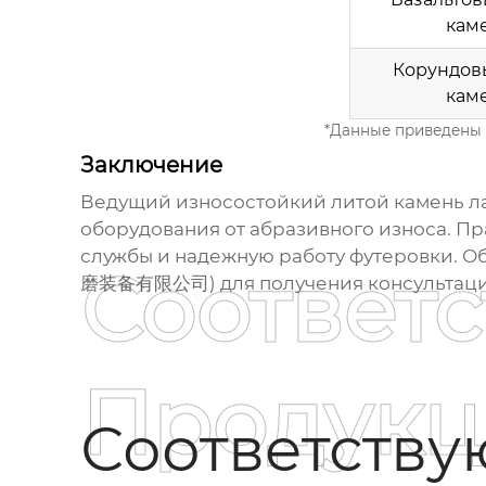
кам
Корундов
кам
*Данные приведены д
Заключение
Ведущий износостойкий литой камень л
оборудования от абразивного износа. П
службы и надежную работу футеровки. 
Соответ
磨装备有限公司) для получения консультации
Продукц
Соответств