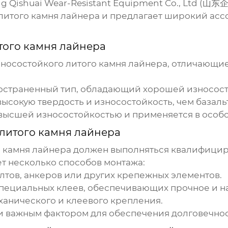
 Qishuai Wear-Resistant Equipment Co., Ltd
(山东企
литого камня лайнера
и предлагает широкий асс
того камня лайнера
носостойкого литого камня лайнера
, отличающие
ространенный тип, обладающий хорошей износост
ысокую твердость и износостойкость, чем базаль
высшей износостойкостью и применяется в особо
литого камня лайнера
 камня лайнера
должен выполняться квалифициро
т несколько способов монтажа:
тов, анкеров или других крепежных элементов.
специальных клеев, обеспечивающих прочное и 
анического и клеевого крепления.
 важным фактором для обеспечения долговечнос