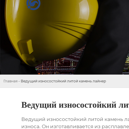
Главная
-
Ведущий износостойкий литой камень лайнер
Ведущий износостойкий ли
Ведущий износостойкий литой камень л
износа. Он изготавливается из расплавл