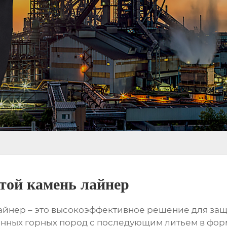
той камень лайнер
айнер
– это высокоэффективное решение для защ
енных горных пород с последующим литьем в фор