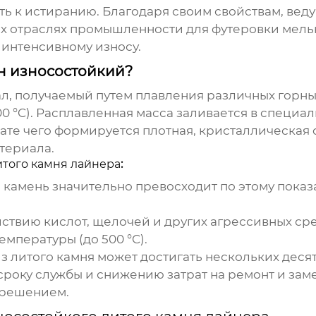
ть к истиранию. Благодаря своим свойствам,
веду
х отраслях промышленности для футеровки мельн
интенсивному износу.
он износостойкий?
л, получаемый путем плавления различных горных 
00 °C). Расплавленная масса заливается в специ
те чего формируется плотная, кристаллическая ст
териала.
итого камня лайнера
:
 камень значительно превосходит по этому пока
йствию кислот, щелочей и других агрессивных сре
мпературы (до 500 °C).
 литого камня может достигать нескольких десят
року службы и снижению затрат на ремонт и зам
 решением.