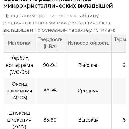
микрокристаллических вкладышей
Представим сравнительную таблицу
различных типов микрокристаллических
вкладышей по основным характеристикам:
Твердость
Термо
Материал
Износостойкость
(HRA)
Карбид
вольфрама
90-94
Высокая
60
(WC-Co)
Оксид
алюминия
80-85
Средняя
(Al2O3)
Диоксид
циркония
85-90
Высокая
80
(ZrO2)