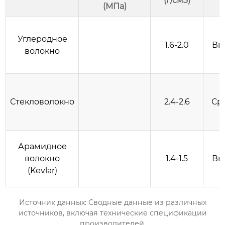
(г/см3)
(МПа)
Углеродное
1.6-2.0
Вы
волокно
Стекловолокно
2.4-2.6
Ср
Арамидное
волокно
1.4-1.5
Вы
(Kevlar)
Источник данных: Сводные данные из различных
источников, включая технические спецификации
производителей.