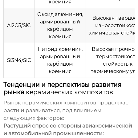
кремния
Оксид алюминия,
Высокая твердост
армированный
Al2O3/SiC
износостойкость
карбидом
химическая стойко
кремния
Нитрид кремния,
Высокая прочност
армированный
термостойкость
Si3N4/SiC
карбидом
стойкость к
кремния
термическому уд
Тенденции и перспективы развития
рынка
керамических композитов
Рынок
керамических композитов
продолжает
расти и развиваться, под влиянием
следующих факторов:
Растущий спрос со стороны авиакосмической
и автомобильной промышленности: