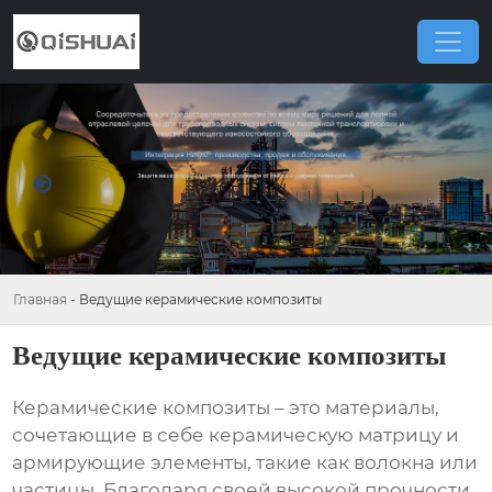
Главная
-
Ведущие керамические композиты
Ведущие керамические композиты
Керамические композиты
– это материалы,
сочетающие в себе керамическую матрицу и
армирующие элементы, такие как волокна или
частицы. Благодаря своей высокой прочности,