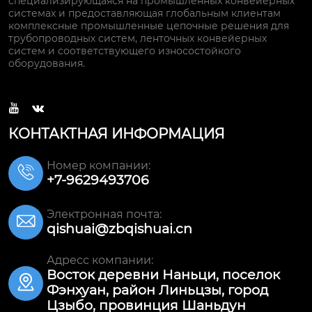
специализирующаяся на промышленных конвейерных
системах и предоставляющая глобальным клиентам
комплексные промышленные цепочные решения для
трубопроводных систем, ленточных конвейерных
систем и соответствующего износостойкого
оборудования.


КОНТАКТНАЯ ИНФОРМАЦИЯ
Номер компании:

+7-9629493706
Электронная почта:

qishuai@zbqishuai.cn
Адресс компании:
Восток деревни Наньци, поселок

Фэнхуан, район Линьцзы, город
Цзыбо, провинция Шаньдун