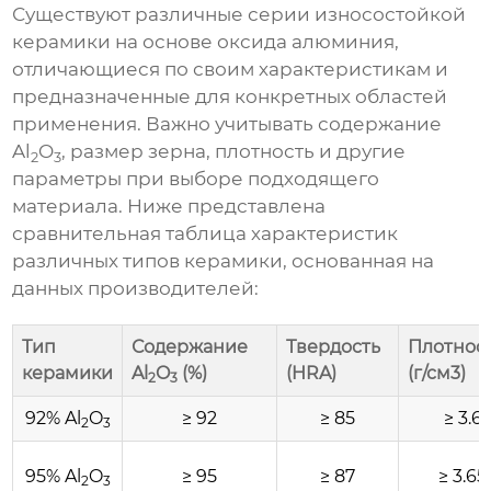
Существуют различные серии
износостойкой
керамики на основе оксида алюминия
,
отличающиеся по своим характеристикам и
предназначенные для конкретных областей
применения. Важно учитывать содержание
Al
O
, размер зерна, плотность и другие
2
3
параметры при выборе подходящего
материала. Ниже представлена
сравнительная таблица характеристик
различных типов керамики, основанная на
данных производителей:
Тип
Содержание
Твердость
Плотнос
керамики
Al
O
(%)
(HRA)
(г/см3)
2
3
92% Al
O
≥ 92
≥ 85
≥ 3.6
2
3
95% Al
O
≥ 95
≥ 87
≥ 3.65
2
3