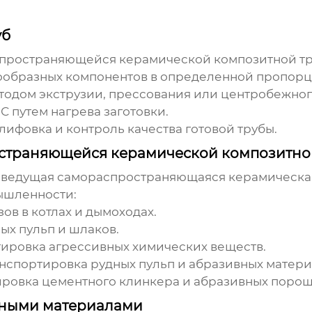
уб
пространяющейся керамической композитной т
бразных компонентов в определенной пропорц
тодом экструзии, прессования или центробежного
путем нагрева заготовки.
ифовка и контроль качества готовой трубы.
страняющейся керамической композитно
,
ведущая самораспространяющаяся керамическая
ышленности:
ов в котлах и дымоходах.
х пульп и шлаков.
ировка агрессивных химических веществ.
нспортировка рудных пульп и абразивных матери
ровка цементного клинкера и абразивных порош
нными материалами