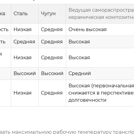
Ведущая самораспростр
ка
Сталь
Чугун
керамическая композитн
сть
Низкая
Средняя
Очень высокая
ть
Средняя
Средняя
Высокая
я
Низкая
Средняя
Высокая
Высокий
Высокий
Средний
Высокая (первоначальная)
Низкая
Средняя
снижается в перспективе
долговечности
ать максимальную рабочую температуру трансп