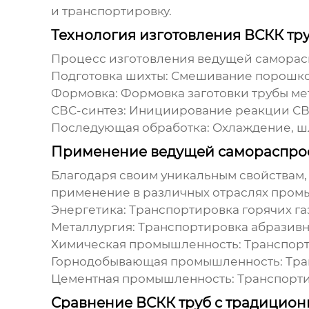
и транспортировку.
Технология изготовления ВСКК тр
Процесс изготовления
ведущей саморас
Подготовка шихты:
Смешивание порошкоо
Формовка:
Формовка заготовки трубы ме
СВС-синтез:
Инициирование реакции СВС 
Последующая обработка:
Охлаждение, шл
Применение ведущей самораспро
Благодаря своим уникальным свойствам
применение в различных отраслях пром
Энергетика:
Транспортировка горячих газ
Металлургия:
Транспортировка абразивны
Химическая промышленность:
Транспорт
Горнодобывающая промышленность:
Тра
Цементная промышленность:
Транспорти
Сравнение ВСКК труб с традицио