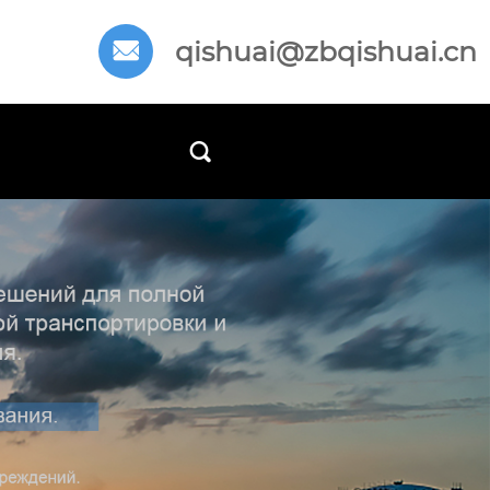
qishuai@zbqishuai.cn

