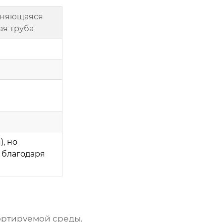
аняющаяся
ая труба
, но
 благодаря
ортируемой среды.