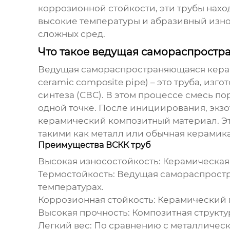
коррозионной стойкости, эти трубы на
высокие температуры и абразивный износ
сложных сред.
Что такое ведущая самораспростр
Ведущая самораспространяющаяся керам
ceramic composite pipe) – это труба, и
синтеза (СВС). В этом процессе смесь 
одной точке. После инициирования, экзо
керамический композитный материал. Э
такими как металл или обычная керамика
Преимущества ВСКК труб
Высокая износостойкость:
Керамическая 
Термостойкость:
Ведущая самораспростр
температурах.
Коррозионная стойкость:
Керамический м
Высокая прочность:
Композитная структу
Легкий вес:
По сравнению с металлически