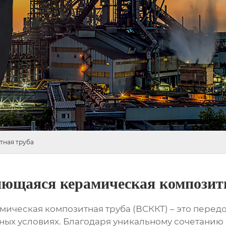
тная труба
ющаяся керамическая композит
ическая композитная труба (ВСККТ)
– это перед
ных условиях. Благодаря уникальному сочетанию