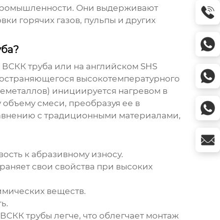
 промышленности. Они выдерживают
ки горячих газов, пульпы и других
уба?
 ВСКК труба или на английском SHS
спространяющегося высокотемпературного
неметаллов) инициируется нагревом в
 объему смеси, преобразуя ее в
равнению с традиционными материалами,
сть к абразивному износу.
раняет свои свойства при высоких
имических веществ.
ь.
СКК трубы легче, что облегчает монтаж