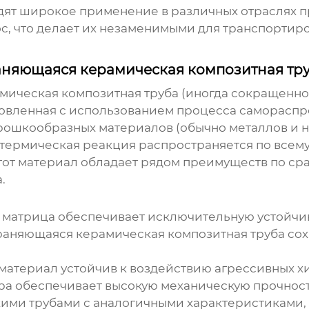
ходят широкое применение в различных отраслях
, что делает их незаменимыми для транспортиров
аняющаяся керамическая композитная тр
ическая композитная труба
(иногда сокращенно
зготовленная с использованием процесса самора
порошкообразных материалов (обычно металлов и 
термическая реакция распространяется по всему
тот материал обладает рядом преимуществ по с
.
матрица обеспечивает исключительную устойчиво
аняющаяся керамическая композитная труба
сох
атериал устойчив к воздействию агрессивных х
ра обеспечивает высокую механическую прочност
ми трубами с аналогичными характеристиками, В