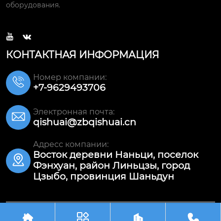
оборудования.


КОНТАКТНАЯ ИНФОРМАЦИЯ
Номер компании:

+7-9629493706
Электронная почта:

qishuai@zbqishuai.cn
Адресс компании:
Восток деревни Наньци, поселок

Фэнхуан, район Линьцзы, город
Цзыбо, провинция Шаньдун




Авторское право©ООО Шаньдун Цишуай