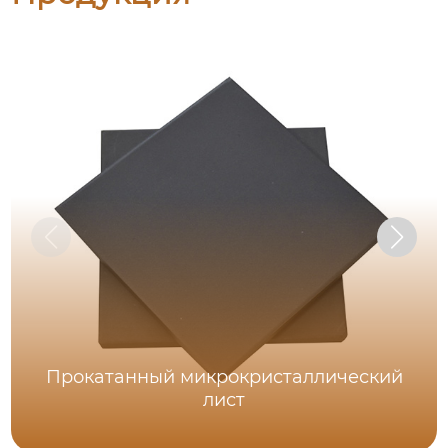
Прокатанный микрокристаллический
лист