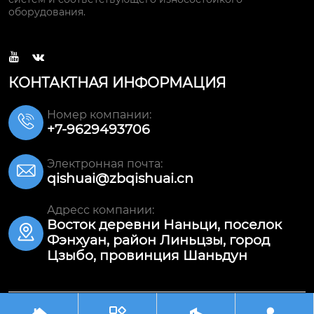
оборудования.


КОНТАКТНАЯ ИНФОРМАЦИЯ
Номер компании:

+7-9629493706
Электронная почта:

qishuai@zbqishuai.cn
Адресс компании:
Восток деревни Наньци, поселок

Фэнхуан, район Линьцзы, город
Цзыбо, провинция Шаньдун
Авторское право©ООО Шаньдун Цишуай