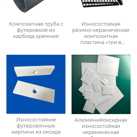
Композитная труба с
Износостойкая
футеровкой из
резино-керамическая
карбида кремния
композитная
пластина «три в
одном»
Износостойкие
Алюминийоксидная
футеровочные
износостойкая
кирпичи из оксида
керамическая