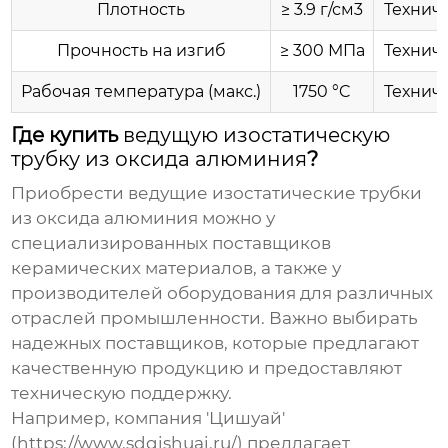
Плотность
≥ 3.9 г/см3
Технич
Прочность на изгиб
≥ 300 МПа
Технич
Рабочая температура (макс.)
1750 °C
Технич
Где купить
ведущую изостатическую
трубку из оксида алюминия
?
Приобрести
ведущие изостатические трубки
из оксида алюминия
можно у
специализированных поставщиков
керамических материалов, а также у
производителей оборудования для различных
отраслей промышленности. Важно выбирать
надежных поставщиков, которые предлагают
качественную продукцию и предоставляют
техническую поддержку.
Например, компания 'Цишуай'
(https://www.sdqishuai.ru/) предлагает