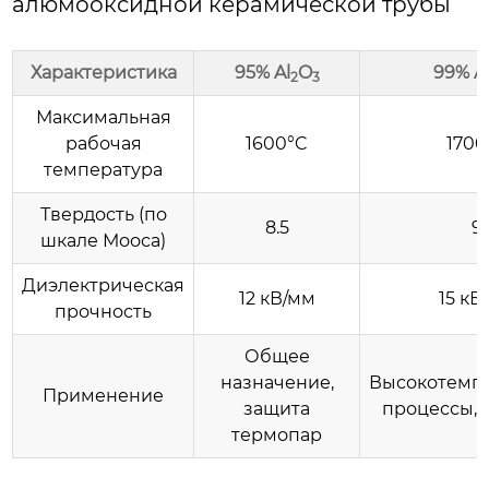
алюмооксидной керамической трубы
Характеристика
95% Al
O
99% A
2
3
Максимальная
рабочая
1600°C
1700
температура
Твердость (по
8.5
9
шкале Мооса)
Диэлектрическая
12 кВ/мм
15 кВ
прочность
Общее
назначение,
Высокотемп
Применение
защита
процессы, 
термопар