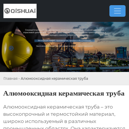
Главная
-
Алюмооксидная керамическая труба
Алюмооксидная керамическая труба
Алюмооксидная керамическая труба
– это
высокопрочный и термостойкий материал,
широко используемый в различных
промышленных областях. Она характеризуется