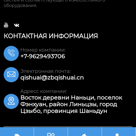
систем и соответствующего износостойкого
оборудования.


КОНТАКТНАЯ ИНФОРМАЦИЯ
Номер компании:

+7-9629493706
Электронная почта:

qishuai@zbqishuai.cn
Адресс компании:
Восток деревни Наньци, поселок

Фэнхуан, район Линьцзы, город
Цзыбо, провинция Шаньдун
Авторское право©ООО Шаньдун Цишуай